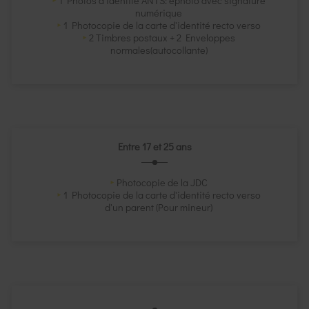
1 Photos d'identité ANTS: ephoto avec signature
numérique
1 Photocopie de la carte d'identité recto verso
2 Timbres postaux + 2 Enveloppes
normales(autocollante)
Entre 17 et 25 ans
Photocopie de la JDC
1 Photocopie de la carte d'identité recto verso
d'un parent (Pour mineur)