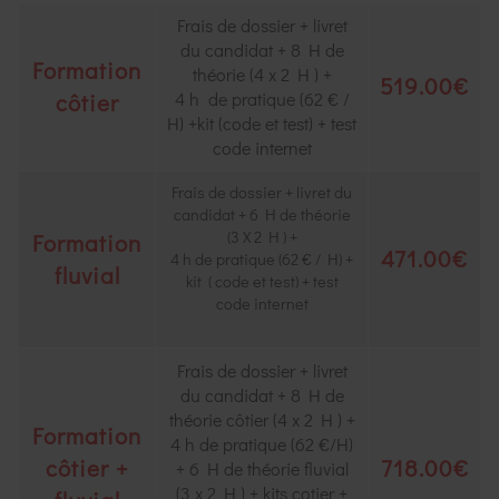
Frais de dossier + livret
du candidat + 8 H de
Formation
théorie (4 x 2 H ) +
519.00€
côtier
4 h de pratique (62 € /
H) +kit (code et test) + test
code internet
Frais de dossier + livret du
candidat + 6 H de théorie
(3 X 2 H ) +
Formation
471.00€
4 h de pratique (62 € / H) +
fluvial
kit ( code et test) + test
code internet
Frais de dossier + livret
du candidat + 8 H de
théorie côtier (4 x 2 H ) +
Formation
4 h de pratique (62 €/H)
côtier +
718.00€
+ 6 H de théorie fluvial
(3 x 2 H ) + kits cotier +