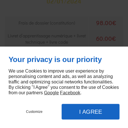
02/01/2024
98.00€
Frais de dossier (constitution)
Livret d’apprentissage numérique + livret
60.00€
technique + livre code
Code internet + salle ETG (valable 12
100.00€
Your privacy is our priority
mois) + application boîtier numérique
We use Cookies to improve user experience by
20 H Conduite minimum obligatoire
1100.00€
personalising content and ads, as well as analyzing
(55 € /H)
traffic and optimizing social networks functionalities.
By clicking "I Agree" you consent to the use of Cookies
Frais d’encadrement conduite
from our partners
Google
Facebook
.
a payer à l'auto-école avant
55.00€
examen
I AGREE
Customize
Formation minimum
Contactez-nous
Menu
Appel
Plan